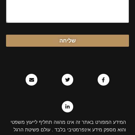
שליחה
E
T
L
F
n
w
i
a
v
n
i
c
e
k
t
e
l
e
t
b
o
d
e
o
p
r
i
o
e
n
k
-
-
i
f
המידע המפורט באתר זה אינו מהווה תחליף לייעוץ משפטי
n
והוא מספק מידע אינפרמטיבי בלבד . עולם פשיטת הרגל