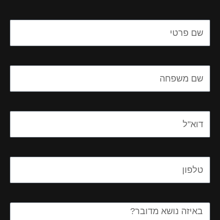
Name
Name
Email
Email
Message