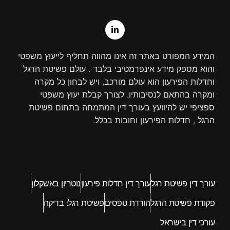
e
k
t
e
l
e
t
b
o
d
e
o
p
r
i
o
e
n
k
-
-
i
f
המידע המפורט באתר זה אינו מהווה תחליף לייעוץ משפטי
n
והוא מספק מידע אינפרמטיבי בלבד . עולם פשיטת הרגל
וחדלות הפירעון הוא עולם מורכב, ויש לבחון כל מקרה
ומקרה בהתאם לנסיבותיו. לצורך קבלת יעוץ משפטי
ספציפי יש להיוועץ בעורך דין המתמחה בתחום פשיטת
הרגל , חדלות הפירעון וחובות בכלל.
עורך דין פשיטת רגל
עורך דין חדלות פירעון
נוטריון באשקלון
פקודת פשיטת הרגל
הורדת טפסים
פשיטת רגל: בדיקה
עורכי דין בישראל