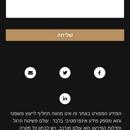
שליחה
E
T
L
F
n
w
i
a
v
n
i
c
e
k
t
e
l
e
t
b
o
d
e
o
p
r
i
o
e
n
k
-
-
i
f
המידע המפורט באתר זה אינו מהווה תחליף לייעוץ משפטי
n
והוא מספק מידע אינפרמטיבי בלבד . עולם פשיטת הרגל
וחדלות הפירעון הוא עולם מורכב, ויש לבחון כל מקרה