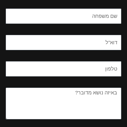
Name
Email
Email
Message