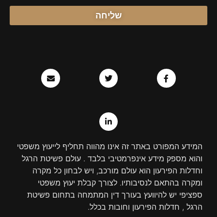
שליחה
E
T
L
F
n
w
i
a
v
n
i
c
e
k
t
e
l
e
t
b
o
d
e
o
p
r
i
o
e
n
k
-
-
i
f
המידע המפורט באתר זה אינו מהווה תחליף לייעוץ משפטי
n
והוא מספק מידע אינפרמטיבי בלבד . עולם פשיטת הרגל
וחדלות הפירעון הוא עולם מורכב, ויש לבחון כל מקרה
ומקרה בהתאם לנסיבותיו. לצורך קבלת יעוץ משפטי
ספציפי יש להיוועץ בעורך דין המתמחה בתחום פשיטת
הרגל , חדלות הפירעון וחובות בכלל.