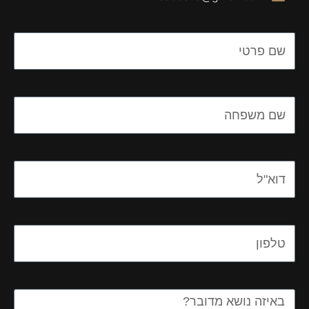
Name
Name
Email
Email
Message