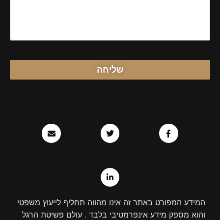
שליחה
E
T
L
F
n
w
i
a
v
n
i
c
e
k
t
e
l
e
t
b
o
d
e
o
p
r
i
o
e
n
k
-
-
i
f
המידע המפורט באתר זה אינו מהווה תחליף לייעוץ משפטי
n
והוא מספק מידע אינפרמטיבי בלבד . עולם פשיטת הרגל