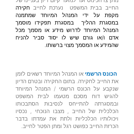
מתן צו הכינוס ועד למועד קיום דיון בעניינו של
החייב בבית המשפט נערכת לחייב
חקירה
מקפת על ידי המנהל המיוחד שמתמנה
במסגרת ההליך במסגרת תפקידו מוסמך
המנהל המיוחד לדרוש מידע או מסמך מכל
אדם ו/או גורם שיש לו יסוד סביר להניח
שהמידע או המסמך מצוי ברשותו.
הכונס הרשמי
או המנהל המיוחד רשאים לזמן
את החייב לחקירה. בתום החקירה ובטרם הדיון
שנקבע על הכונס הרשמי / המנהל המיוחד
להגיש דוח מסכם מטעמו לבית המשפט
ובמסגרתה להתייחס לנסיבות הסתבכותו
הכלכלית של החייב , מצבו הנוכחי , נכסיו
ויכולותיו הכלכליות ולתת את עמדתו בדבר
הכרזת החייב כפושט רגל ומתן הפטר לחייב.