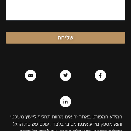
שליחה
E
T
L
F
n
w
i
a
v
n
i
c
e
k
t
e
l
e
t
b
o
d
e
o
p
r
i
o
e
n
k
-
-
i
f
המידע המפורט באתר זה אינו מהווה תחליף לייעוץ משפטי
n
והוא מספק מידע אינפרמטיבי בלבד . עולם פשיטת הרגל