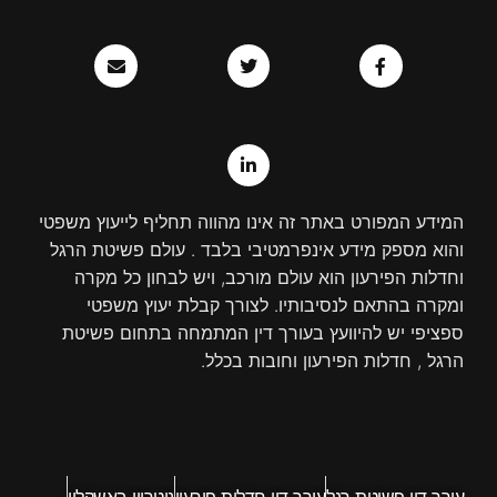
E
T
L
F
n
w
i
a
v
n
i
c
e
k
t
e
l
e
t
b
o
d
e
o
p
r
i
o
e
n
k
-
-
i
f
המידע המפורט באתר זה אינו מהווה תחליף לייעוץ משפטי
n
והוא מספק מידע אינפרמטיבי בלבד . עולם פשיטת הרגל
וחדלות הפירעון הוא עולם מורכב, ויש לבחון כל מקרה
ומקרה בהתאם לנסיבותיו. לצורך קבלת יעוץ משפטי
ספציפי יש להיוועץ בעורך דין המתמחה בתחום פשיטת
הרגל , חדלות הפירעון וחובות בכלל.