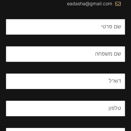
eadasha@gmail.com
Name
Name
Email
Email
Message