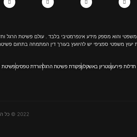
d
o
e
o
i
p
r
o
n
e
k
-
-
i
f
n
משפטי והוא מספק מידע אינפרמטיבי בלבד . עולם פשיטת הרגל וחדל
 יעוץ משפטי ספציפי יש להיוועץ בעורך דין המתמחה בתחום פשיטת ה
 חדלות פירעון
נוטריון באשקלון
פקודת פשיטת הרגל
הורדת טפסים
פשיטת ר
2022 © כל הזכויות שמורות לעו"ד איתן עדשה