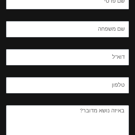
Name
Email
Email
Message