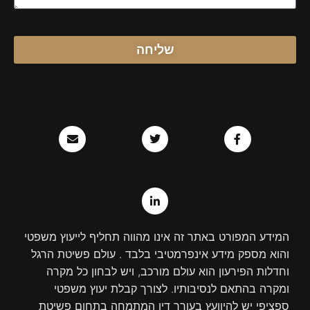
שליחה
E
T
L
F
n
w
i
a
v
n
i
c
e
k
t
e
l
e
t
b
o
d
e
o
p
r
i
o
e
n
k
-
-
i
f
המידע המפורט באתר זה אינו מהווה תחליף לייעוץ משפטי
n
והוא מספק מידע אינפרמטיבי בלבד . עולם פשיטת הרגל
וחדלות הפירעון הוא עולם מורכב, ויש לבחון כל מקרה
ומקרה בהתאם לנסיבותיו. לצורך קבלת יעוץ משפטי
ספציפי יש להיוועץ בעורך דין המתמחה בתחום פשיטת