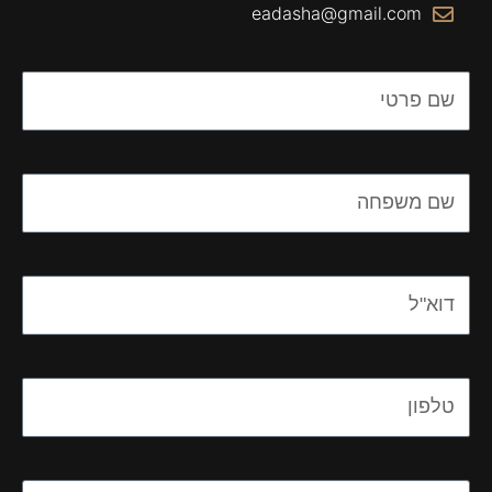
eadasha@gmail.com
Name
Name
Email
Email
Message