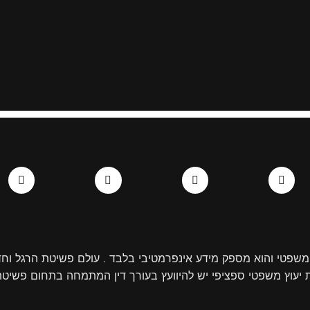
L
E
T
F
i
n
w
a
n
v
i
c
k
e
t
e
e
l
t
b
d
o
e
o
i
p
r
o
n
e
k
-
-
i
f
n
משפטי והוא מספק מידע אינפרמטיבי בלבד . עולם פשיטת הרגל וחדל
 יעוץ משפטי ספציפי יש להיוועץ בעורך דין המתמחה בתחום פשיטת ה