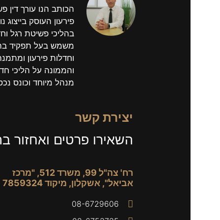
הכותב הנו עורך דין פ
פירעון העוסק בייצוג נוש
בהליכי פשיטת רגל וחד
משמש בעל תפקיד בהל
וחדלות פירעון ומתמנ
והממונה על הליכי חדל
מנהל מיוחד וכונס נכס
יצירת קשר
השאירו פרטים ואחזור ב
רח' צה"ל 99, משרד 512, "מרכז
אביאל", אשקלון, מיקוד 7859324
08-6729606