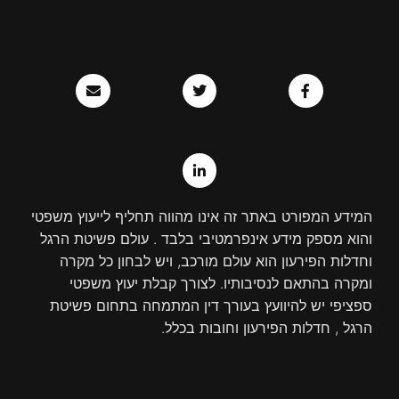
E
T
L
F
n
w
i
a
v
n
i
c
e
k
t
e
l
e
t
b
o
d
e
o
p
r
i
o
e
n
k
-
-
i
f
המידע המפורט באתר זה אינו מהווה תחליף לייעוץ משפטי
n
והוא מספק מידע אינפרמטיבי בלבד . עולם פשיטת הרגל
וחדלות הפירעון הוא עולם מורכב, ויש לבחון כל מקרה
ומקרה בהתאם לנסיבותיו. לצורך קבלת יעוץ משפטי
ספציפי יש להיוועץ בעורך דין המתמחה בתחום פשיטת
הרגל , חדלות הפירעון וחובות בכלל.