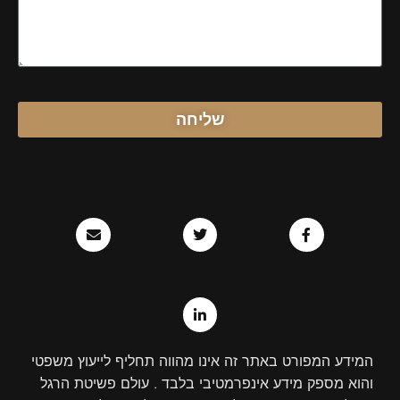
שליחה
E
T
L
F
n
w
i
a
v
n
i
c
e
k
t
e
l
e
t
b
o
d
e
o
p
r
i
o
e
n
k
-
-
i
f
המידע המפורט באתר זה אינו מהווה תחליף לייעוץ משפטי
n
והוא מספק מידע אינפרמטיבי בלבד . עולם פשיטת הרגל