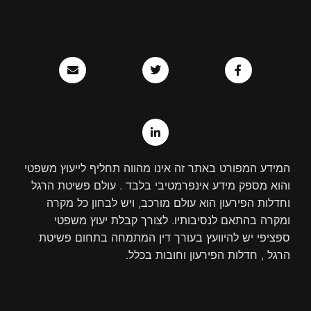
E
T
L
F
n
w
i
a
v
n
i
c
e
k
t
e
l
e
t
b
o
d
e
o
p
r
i
o
e
n
k
-
-
i
f
המידע המפורט באתר זה אינו מהווה תחליף לייעוץ משפטי
n
והוא מספק מידע אינפרמטיבי בלבד . עולם פשיטת הרגל
וחדלות הפירעון הוא עולם מורכב, ויש לבחון כל מקרה
ומקרה בהתאם לנסיבותיו. לצורך קבלת יעוץ משפטי
ספציפי יש להיוועץ בעורך דין המתמחה בתחום פשיטת
הרגל , חדלות הפירעון וחובות בכלל.