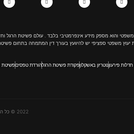
d
o
e
o
i
p
r
o
n
e
k
-
-
i
f
n
משפטי והוא מספק מידע אינפרמטיבי בלבד . עולם פשיטת הרגל וחדל
 יעוץ משפטי ספציפי יש להיוועץ בעורך דין המתמחה בתחום פשיטת ה
 חדלות פירעון
נוטריון באשקלון
פקודת פשיטת הרגל
הורדת טפסים
פשיטת ר
2022 © כל הזכויות שמורות לעו"ד איתן עדשה