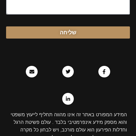
שליחה
E
T
L
F
n
w
i
a
v
n
i
c
e
k
t
e
l
e
t
b
o
d
e
o
p
r
i
o
e
n
k
-
-
i
f
המידע המפורט באתר זה אינו מהווה תחליף לייעוץ משפטי
n
והוא מספק מידע אינפרמטיבי בלבד . עולם פשיטת הרגל
וחדלות הפירעון הוא עולם מורכב, ויש לבחון כל מקרה