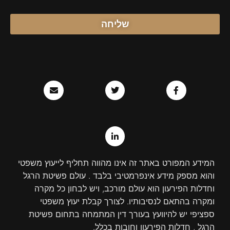
שליחה
E
T
L
F
n
w
i
a
v
n
i
c
e
k
t
e
l
e
t
b
o
d
e
o
p
r
i
o
e
n
k
-
-
i
f
המידע המפורט באתר זה אינו מהווה תחליף לייעוץ משפטי
n
והוא מספק מידע אינפרמטיבי בלבד . עולם פשיטת הרגל
וחדלות הפירעון הוא עולם מורכב, ויש לבחון כל מקרה
ומקרה בהתאם לנסיבותיו. לצורך קבלת יעוץ משפטי
ספציפי יש להיוועץ בעורך דין המתמחה בתחום פשיטת
הרגל , חדלות הפירעון וחובות בכלל.