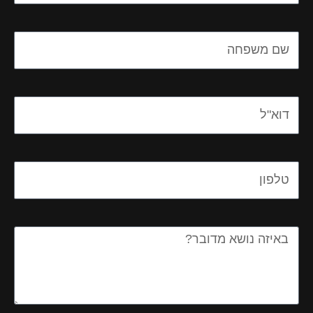
Name
Email
Email
Message