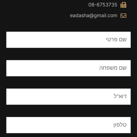
08-6753735
eadasha@gmail.com
Name
Name
Email
Email